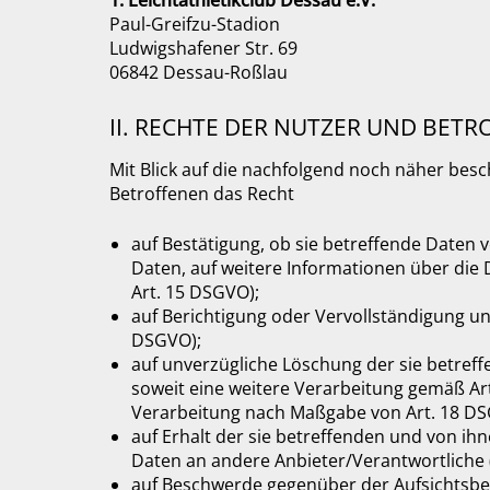
1. Leichtathletikclub Dessau e.V.
Paul-Greifzu-Stadion
Ludwigshafener Str. 69
06842 Dessau-Roßlau
II. RECHTE DER NUTZER UND BET
Mit Blick auf die nachfolgend noch näher be
Betroffenen das Recht
auf Bestätigung, ob sie betreffende Daten 
Daten, auf weitere Informationen über die 
Art. 15 DSGVO);
auf Berichtigung oder Vervollständigung unr
DSGVO);
auf unverzügliche Löschung der sie betreffe
soweit eine weitere Verarbeitung gemäß Art
Verarbeitung nach Maßgabe von Art. 18 D
auf Erhalt der sie betreffenden und von ih
Daten an andere Anbieter/Verantwortliche (
auf Beschwerde gegenüber der Aufsichtsbehö