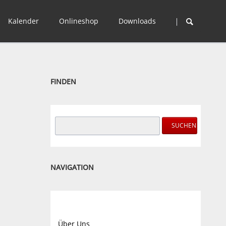
Navigation
überspringen
Kalender
Onlineshop
Downloads
Wettkampfkalender
Trainingszeiten
Veranstaltungen
FINDEN
Suchbegriffe
SUCHEN
NAVIGATION
Navigation
überspringen
Über Uns