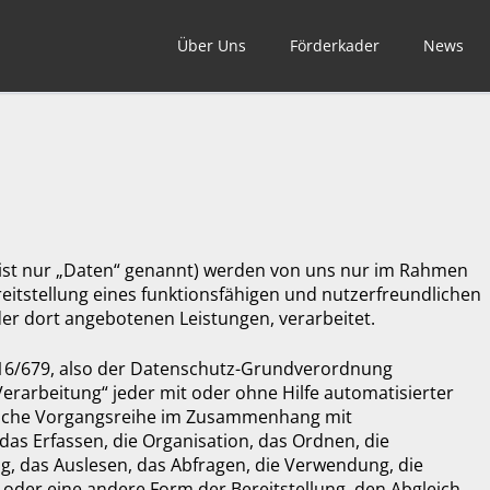
Über Uns
Förderkader
News
Der Club
Trainingsgruppen
Trainer / Übungsleiter
st nur „Daten“ genannt) werden von uns nur im Rahmen
eitstellung eines funktionsfähigen und nutzerfreundlichen
d der dort angebotenen Leistungen, verarbeitet.
2016/679, also der Datenschutz-Grundverordnung
Verarbeitung“ jeder mit oder ohne Hilfe automatisierter
olche Vorgangsreihe im Zusammenhang mit
s Erfassen, die Organisation, das Ordnen, die
, das Auslesen, das Abfragen, die Verwendung, die
oder eine andere Form der Bereitstellung, den Abgleich